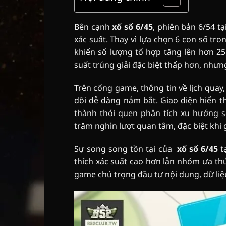
Bên cạnh
xổ số 6/45
, phiên bản 6/54 
xác suất. Thay vì lựa chọn 6 con số tro
khiến số lượng tổ hợp tăng lên hơn 25
suất trúng giải đặc biệt thấp hơn, nhưng
Trên cổng game, thông tin về lịch quay,
dõi dễ dàng nắm bắt. Giao diện hiển th
thành thói quen phân tích xu hướng s
trăm nghìn lượt quan tâm, đặc biệt khi
Sự song song tồn tại của
xổ số 6/45
t
thích xác suất cao hơn lẫn nhóm ưa thử
game chú trọng đầu tư nội dung, dữ liệ