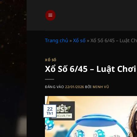
Bỏ
qua
nội
dung
Trang chủ
»
Xổ số
»
Xổ Số 6/45 – Luật C
XỔ SỐ
Xổ Số 6/45 – Luật Chơ
ĐĂNG VÀO
22/01/2026
BỞI
MINH VŨ
22
Th1