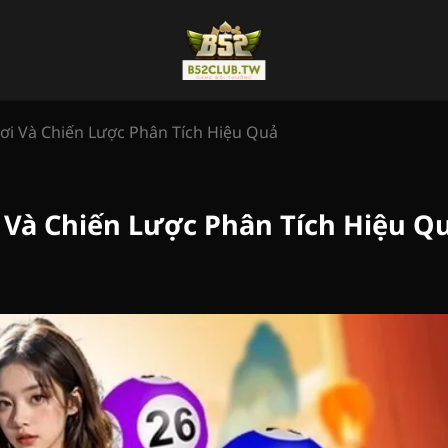
hơi Và Chiến Lược Phân Tích Hiệu Quả
i Và Chiến Lược Phân Tích Hiệu Q