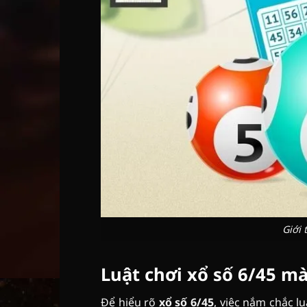
Giới 
Luật chơi xổ số 6/45 m
Để hiểu rõ
xổ số 6/45
, việc nắm chắc l