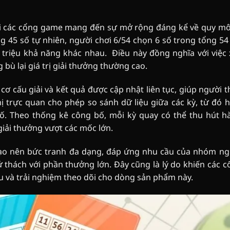
tại các cổng game mang đến sự mở rộng đáng kể về quy mô
ng 45 số tự nhiên, người chơi 6/54 chọn 6 số trong tổng 54
 triệu khả năng khác nhau. Điều này đồng nghĩa với việc 
 bù lại giá trị giải thưởng thường cao.
 cơ cấu giải và kết quả được cập nhật liên tục, giúp người 
ị trực quan cho phép so sánh dữ liệu giữa các kỳ, từ đó h
ố. Theo thống kê công bố, mỗi kỳ quay có thể thu hút h
 giải thưởng vượt các mốc lớn.
ạo nên bức tranh đa dạng, đáp ứng nhu cầu của nhóm ng
 thách với phần thưởng lớn. Đây cũng là lý do khiến các c
u và trải nghiệm theo dõi cho dòng sản phẩm này.