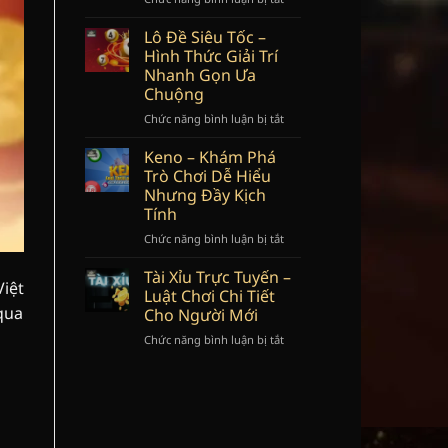
Chiến
Xổ
Lược
Số
Lô Đề Siêu Tốc –
Phân
3
Hình Thức Giải Trí
Tích
Miền
Nhanh Gọn Ưa
Hiệu
–
Chuộng
Quả
Theo
Dõi
Chức năng bình luận bị tắt
ở
Kết
Lô
Quả
Đề
Keno – Khám Phá
Nhanh
Siêu
Trò Chơi Dễ Hiểu
Và
Tốc
Nhưng Đầy Kịch
Chính
–
Tính
Xác
Hình
Mỗi
Thức
Chức năng bình luận bị tắt
ở
Ngày
Giải
Keno
Trí
–
Tài Xỉu Trực Tuyến –
iệt
Nhanh
Khám
Luật Chơi Chi Tiết
Gọn
Phá
 qua
Cho Người Mới
Ưa
Trò
Chức năng bình luận bị tắt
Chuộng
ở
Chơi
Tài
Dễ
Xỉu
Hiểu
Trực
Nhưng
Tuyến
Đầy
–
Kịch
Luật
Tính