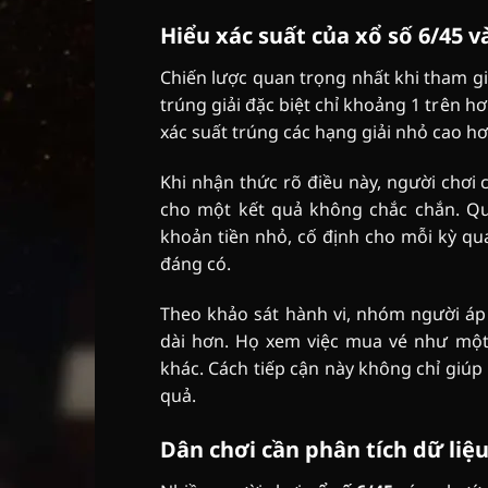
Hiểu xác suất của xổ số 6/45 
Chiến lược quan trọng nhất khi tham g
trúng giải đặc biệt chỉ khoảng 1 trên hơ
xác suất trúng các hạng giải nhỏ cao h
Khi nhận thức rõ điều này, người chơi 
cho một kết quả không chắc chắn. Qu
khoản tiền nhỏ, cố định cho mỗi kỳ qu
đáng có.
Theo khảo sát hành vi, nhóm người áp 
dài hơn. Họ xem việc mua vé như một h
khác. Cách tiếp cận này không chỉ giúp 
quả.
Dân chơi cần phân tích dữ liệ