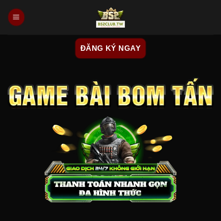
Bỏ
qua
nội
dung
ĐĂNG KÝ NGAY